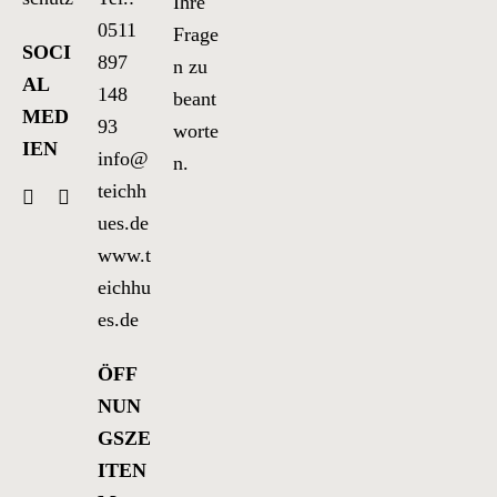
Ihre
0511
Frage
SOCI
897
n zu
AL
148
beant
MED
93
worte
IEN
info@
n.
teichh
ues.de
www.t
eichhu
es.de
ÖFF
NUN
GSZE
ITEN