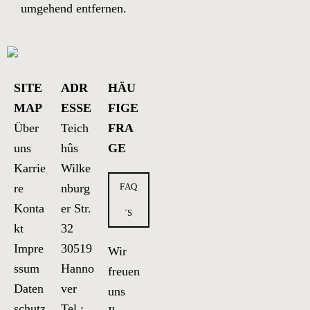
umgehend entfernen.
SITE
ADR
HÄU
MAP
ESSE
FIGE
Über
Teich
FRA
uns
hûs
GE
Karrie
Wilke
re
nburg
FAQ
Konta
er Str.
´S
kt
32
Impre
30519
Wir
ssum
Hanno
freuen
Daten
ver
uns
schutz
Tel.: